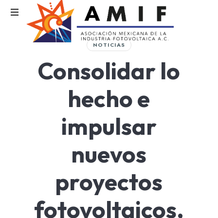
AMIF
NOTICIAS
Asociación
Consolidar lo
Mexicana
de
la
hecho e
Industria
Fotovoltaica
impulsar
nuevos
proyectos
fotovoltaicos,