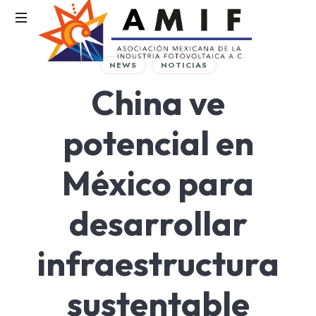
AMIF
NEWS
NOTICIAS
Asociación
China ve
Mexicana
de
la
potencial en
Industria
Fotovoltaica
México para
desarrollar
infraestructura
sustentable