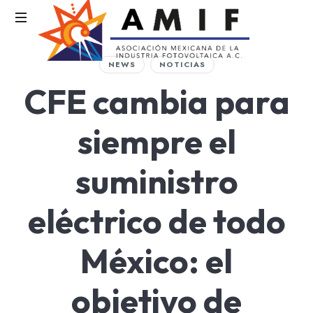
AMIF
NEWS
NOTICIAS
Asociación
CFE cambia para
Mexicana
de
la
siempre el
Industria
Fotovoltaica
suministro
eléctrico de todo
México: el
objetivo de