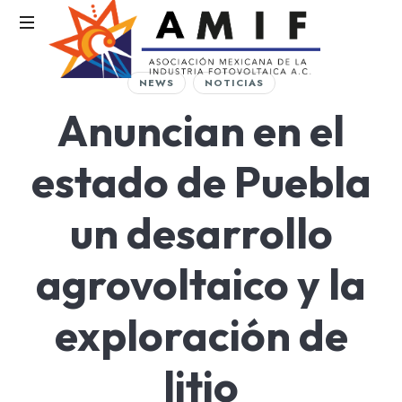
AMIF
NEWS
NOTICIAS
Asociación
Anuncian en el
Mexicana
de
la
estado de Puebla
Industria
Fotovoltaica
un desarrollo
agrovoltaico y la
exploración de
litio