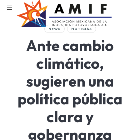
AMIF
NEWS
NOTICIAS
Asociación
Ante cambio
Mexicana
de
la
climático,
Industria
Fotovoltaica
sugieren una
política pública
clara y
gobernanza