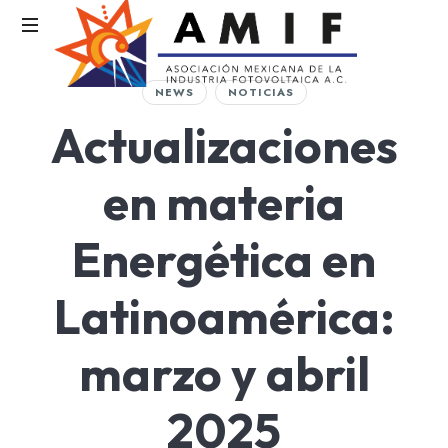
AMIF
NEWS
NOTICIAS
Asociación
Actualizaciones
Mexicana
de
la
en materia
Industria
Fotovoltaica
Energética en
Latinoamérica:
marzo y abril
2025