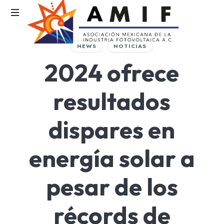
AMIF
NEWS
NOTICIAS
Asociación
2024 ofrece
Mexicana
de
la
resultados
Industria
Fotovoltaica
dispares en
energía solar a
pesar de los
récords de