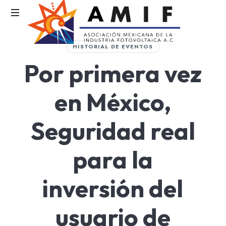
AMIF
HISTORIAL DE EVENTOS
Asociación
Por primera vez
Mexicana
de
la
en México,
Industria
Fotovoltaica
Seguridad real
para la
inversión del
usuario de