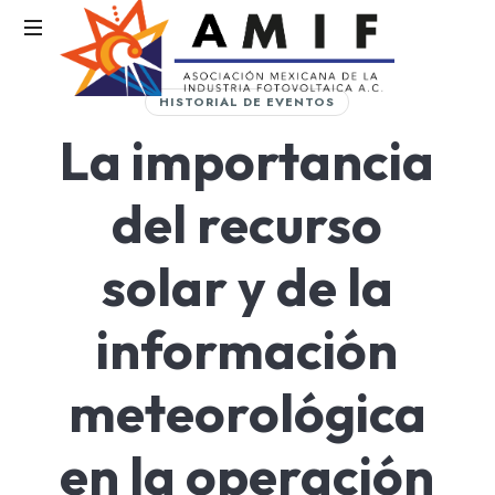
AMIF
HISTORIAL DE EVENTOS
Asociación
La importancia
Mexicana
de
la
del recurso
Industria
Fotovoltaica
solar y de la
información
meteorológica
en la operación