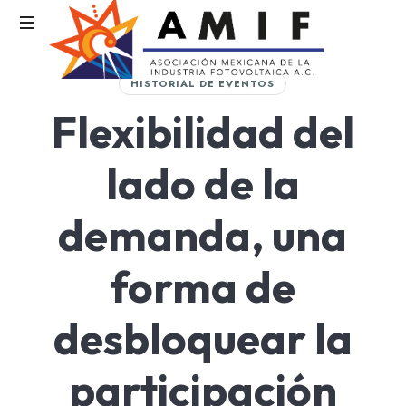
AMIF
HISTORIAL DE EVENTOS
Asociación
Flexibilidad del
Mexicana
de
la
lado de la
Industria
Fotovoltaica
demanda, una
forma de
desbloquear la
participación